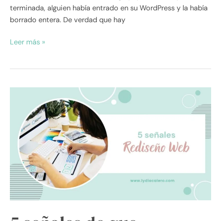
terminada, alguien había entrado en su WordPress y la había
borrado entera. De verdad que hay
Leer más »
5
señales
de
que
necesitas
un
rediseño
web
urgente