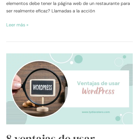
elementos debe tener la página web de un restaurante para
ser realmente eficaz? Llamadas a la acción
Leer más »
8
ventajas
de
usar
WordPress
para
la
web
de
tu
negocio
8 ventajas de usar