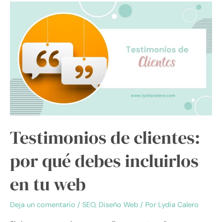
Testimonios
de
clientes:
por
qué
debes
incluirlos
en
tu
web
Testimonios de clientes:
por qué debes incluirlos
en tu web
Deja un comentario
/
SEO
,
Diseño Web
/ Por
Lydia Calero