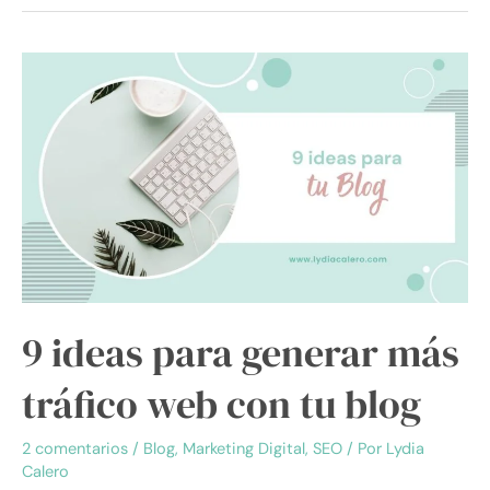
9
ideas
para
generar
más
tráfico
web
con
tu
blog
9 ideas para generar más
tráfico web con tu blog
2 comentarios
/
Blog
,
Marketing Digital
,
SEO
/ Por
Lydia
Calero