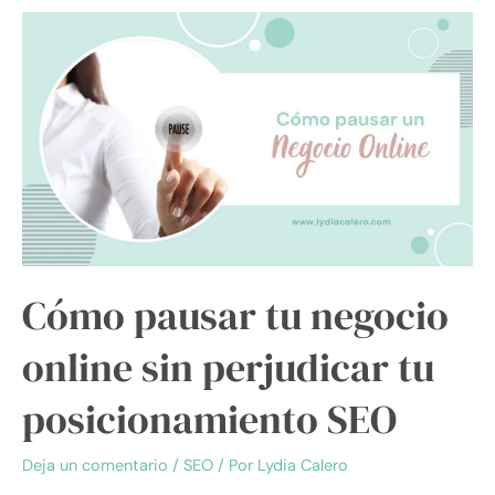
Cómo
pausar
tu
negocio
online
sin
perjudicar
tu
posicionamiento
SEO
Cómo pausar tu negocio
online sin perjudicar tu
posicionamiento SEO
Deja un comentario
/
SEO
/ Por
Lydia Calero