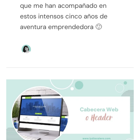
que me han acompañado en
estos intensos cinco años de
aventura emprendedora 🙂
Cabecera
web
o
header:
elementos
esenciales
+
5