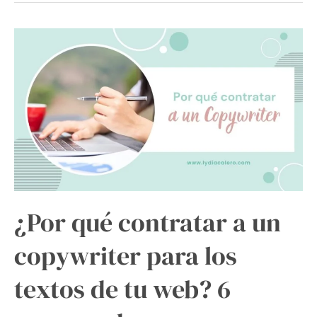
¿Por
qué
contratar
a
un
copywriter
para
los
textos
de
tu
¿Por qué contratar a un
web?
6
copywriter para los
razones
de
textos de tu web? 6
peso