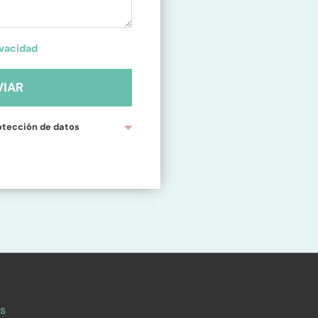
ivacidad
VIAR
otección de datos
es