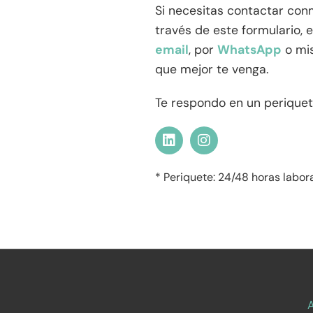
Si necesitas contactar con
través de este formulario,
email
, por
WhatsApp
o mis
que mejor te venga.
Te respondo en un perique
L
I
i
n
n
s
k
t
* Periquete: 24/48 horas labor
e
a
d
g
i
r
n
a
m
A