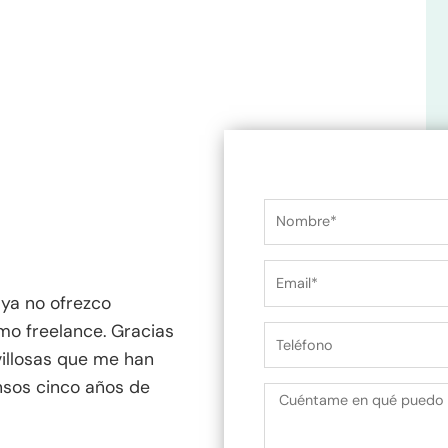
N
o
m
E
b
m
 ya no ofrezco
r
a
mo freelance. Gracias
T
e
i
illosas que me han
e
l
sos cinco años de
l
M
é
e
f