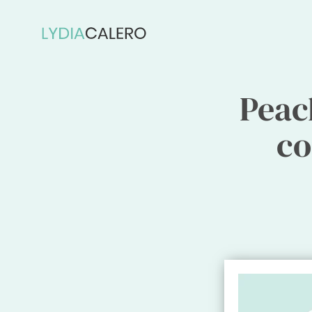
Ir
al
contenido
Peac
co