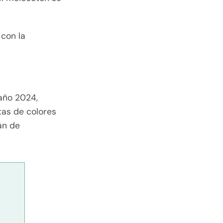
 con la
 año 2024,
tas de colores
án de