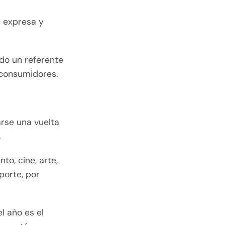
e expresa y
odo un referente
 consumidores.
arse una vuelta
.
to, cine, arte,
porte, por
l año es el