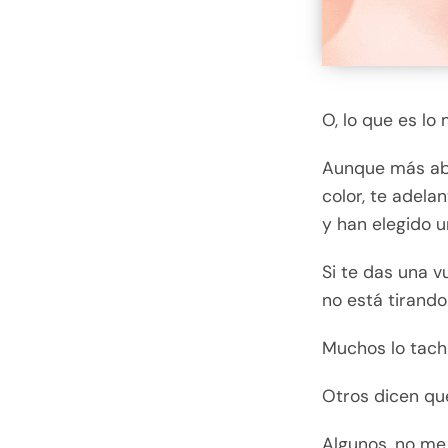
O, lo que es lo
Aunque más aba
color, te adel
y han elegido 
Si te das una v
no está tirando
Muchos lo tacha
Otros dicen que
Algunos, no me