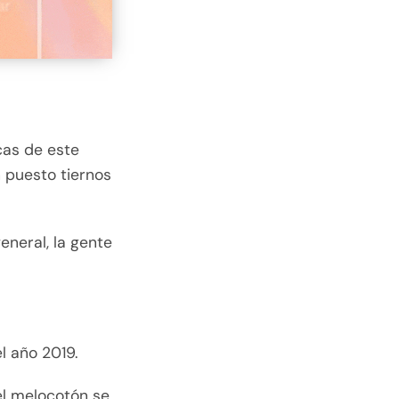
cas de este
 puesto tiernos
eneral, la gente
l año 2019.
el melocotón se